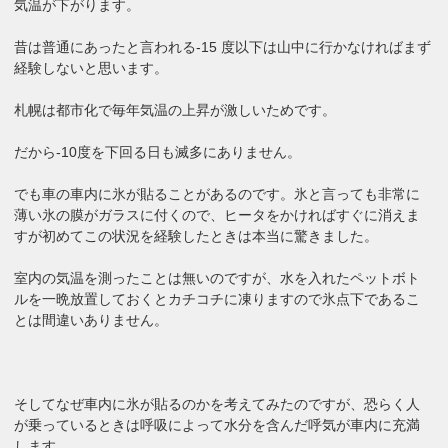
気温が下がります。
昔は普通にあったと言われる-15 度以下は山中に行かなければまず
経験しないと思います。
札幌は都市化で毎年気温の上昇が激しいためです。
だから-10度を下回る日も滅多にありません。
でも車の車内に氷が貼ることがあるのです。氷と言っても非常に
薄い氷の膜がガラスに付くので、ヒータをかければすぐに消えま
すが初めてこの状況を経験したときは本当に驚きました。
室内の気温を測ったことは無いのですが、水を入れたペットボト
ルを一晩放置しておくとカチコチに凍りますので氷点下であるこ
とは間違いありません。
そしてなぜ車内に氷が貼るのかを考えてみたのですが、恐らく人
が乗っているときは呼吸によって水分を含んだ呼気が車内に充満
します。