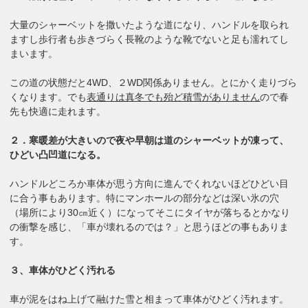
大量のシャーベットを撒いたような道になり、ハンドルを取られ
ますし歩行者も歩きづらく長靴のような靴でないと足も濡れてし
まいます。
この道の状態だと4WD、２WD関係ありません。とにかく走りづら
くなります。でも
表通りは真冬でも殆ど積雪がありません
ので春
先も快適に走れます。
２．寒暖差が大きいので夜や早朝は道のシャーベットが凍って、
ひどい凸凹道になる。
ハンドルどころか車体が思う方向に進んでくれないほどひどい目
に合う事もあります。特にマンホールの部分などは深い氷の穴
（場所により30㎝近く）になってそこにタイヤが落ちるとかなり
の衝撃を感じ、「車が壊れるのでは？」と思うほどの事もありま
す。
３、車体がひどく汚れる
車が泥をはね上げて融けた雪と相まって車体がひどく汚れます。