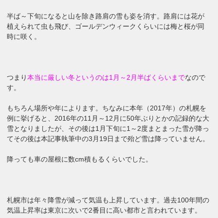
半ば～下旬になると山を除き路肩の雪も姿を消す。路肩には花が
植えられて虫も飛び、ゴールデンウィークくらいには梅と桜が同
時に咲く。
つまり
本当に厳しい冬というのは1月～2月半ばくらいまで
なので
す。
もちろん場所や年によります。ちなみに本年（2017年）の札幌を
例に挙げると、2016年の11月～12月に50年ぶりとかの記録的な大
雪となりましたが、その後は1月下旬に1～2度まとまった雪が降っ
てその後は本記事執筆中の3月19日まで殆ど雪は降っていません。
降っても車の屋根に数cm積もるくらいでした。
札幌市は年々降雪が減って気温も上昇しています。過去100年間の
気温上昇率は東京に次いで2番目に高い都市と言われています。