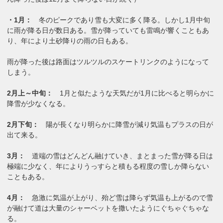
・1月：
冬のピークであり雪も大変に多く降る。しかし1月中旬
に雨が降る日が数日ある。雪が降っていても雷鳴が響くこともあ
り、年により土砂降りの雨の日もある。
雨が降った後は路面はツルツルのスケートリンクのようになって
しまう。
2月上～中旬：
1月と似たような天気だが1月に比べると明らかに
降雪が少なくなる。
2月下旬：
陽が長くなり明らかに降雪が減り気温もプラスの日が
出て来る。
3月：
道端の雪はどんどん融けていき、まとまった雪が降る日は
極端に少なく、年によりうっすらと積もる程度の雪しか降らない
こともある。
4月：
急激に気温が上がり、殆ど雪は降らず気温も上がるので雪
が融けて道は大量のシャーベットを撒いたようにぐちゃぐちゃな
る。