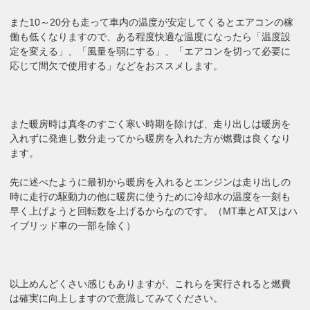
また10～20分も走って車内の温度が安定してくるとエアコンの稼
働も低くなりますので、ある程度快適な温度になったら「温度設
定を変える」、「風量を弱にする」、「エアコンを切って必要に
応じて間欠で使用する」などをおススメします。
また暖房時は真冬のすごく寒い時期を除けば、走り出しは暖房を
入れずに発進し数分走ってから暖房を入れた方が燃費は良くなり
ます。
先に述べたように最初から暖房を入れるとエンジンは走り出しの
時に走行の駆動力の他に暖房に使うために冷却水の温度を一刻も
早く上げようと回転数を上げるからなのです。（MT車とAT又はハ
イブリッド車の一部を除く）
以上めんどくさい感じもありますが、これらを実行されると燃費
は確実に向上しますので意識してみてください。