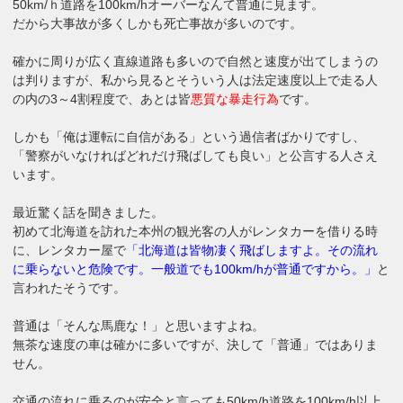
50km/ｈ道路を100km/hオーバーなんて普通に見ます。
だから大事故が多くしかも死亡事故が多いのです。
確かに周りが広く直線道路も多いので自然と速度が出てしまうの
は判りますが、私から見るとそういう人は法定速度以上で走る人
の内の3～4割程度で、あとは皆
悪質な暴走行為
です。
しかも「俺は運転に自信がある」という過信者ばかりですし、
「警察がいなければどれだけ飛ばしても良い」と公言する人さえ
います。
最近驚く話を聞きました。
初めて北海道を訪れた本州の観光客の人がレンタカーを借りる時
に、レンタカー屋で
「北海道は皆物凄く飛ばしますよ。その流れ
に乗らないと危険です。一般道でも100km/hが普通ですから。」
と
言われたそうです。
普通は「そんな馬鹿な！」と思いますよね。
無茶な速度の車は確かに多いですが、決して「普通」ではありま
せん。
交通の流れに乗るのが安全と言っても50km/h道路を100km/h以上