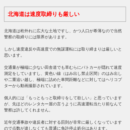
北海道は速度取締りも厳しい
北海道は桁外れに広大な土地ですし、かつ人口が希薄なので当然
警察の取締りには限界があります。
しかし速度違反や高速度での無謀運転には取り締まりは厳しいと
思います。
交通量が極端に少ない田舎道でも草むらにパトカーが隠れて速度
測定をしていますし、黄色い線（はみ出し禁止区間）のはみ出し
や二重追い越し、極端に詰めた車間距離などに対してはヘリコプ
ターから動画撮影されています。
個人的には「もっともっと取締りをして欲しい」と思っています
が、先ほどのレンタカー屋の言うように高速運転当たり前なんて
警察は許してくれません。
近年交通事故や違反者に対する罰則が非常に厳しくなっています
ので点数が達しなくても普通に免許停止処分はあります。