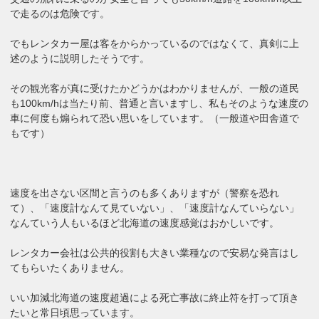
で走るのは危険です。
でもレンタカー屋は客をからかっているのではなくて、真剣に上
述のように説明したそうです。
その観光客が真に受けたかどうかはわかりませんが、一般の道民
も100km/hは当たり前、普通と言いますし、私もそのような速度の
車に何度も煽られて恐い思いをしています。（一般道や田舎道で
もです）
速度を出さない区間と言うのも多くありますが（警察を恐れ
て）、「速度計なんて見ていない」、「速度計なんていらない」
なんていう人もいるほど北海道の速度感覚はおかしいです。
レンタカー会社は公共的役割も大きい業種なので安易な発言はし
てもらいたくありません。
いい加減北海道の速度超過による死亡事故に終止符を打って頂き
たいと常日頃思っています。