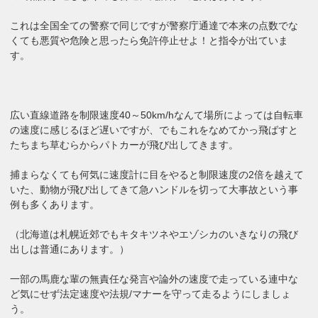
これは全国全ての警察で同じですが警察庁通達で本来の点数でな
くても悪質や危険と思ったら免許停止せよ！と指令が出ていま
す。
広い直線道路を制限速度40～50km/hなんて場所によっては自転車
の速度に感じるほど遅いですが、でもこれをなめてかっ飛ばすと
たちまち草むらからパトカーが飛び出してきます。
捕まらなくても何気に速度計に目をやると制限速度の2倍を越えて
いた、動物が飛び出してきて急ハンドルを切って大事故という事
例も多くあります。
（北海道は札幌近郊でもキタキツネやエゾシカのいきなりの飛び
出しは普通にあります。）
一部の馬鹿な輩の無責任な発言や論外の速度で走っている連中な
ど気にせず法定速度や法規/マナーを守って走るようにしましょ
う。