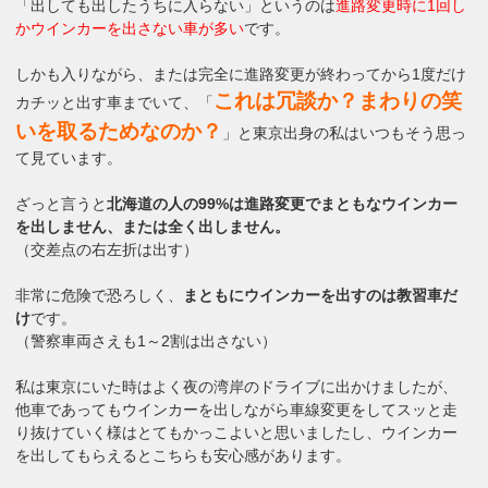
「出しても出したうちに入らない」というのは
進路変更時に1回し
かウインカーを出さない車が多い
です。
しかも入りながら、または完全に進路変更が終わってから1度だけ
これは冗談か？まわりの笑
カチッと出す車までいて、「
いを取るためなのか？
」と東京出身の私はいつもそう思っ
て見ています。
ざっと言うと
北海道の人の99%は進路変更でまともなウインカー
を出しません、または全く出しません。
（交差点の右左折は出す）
非常に危険で恐ろしく、
まともにウインカーを出すのは教習車だ
け
です。
（警察車両さえも1～2割は出さない）
私は東京にいた時はよく夜の湾岸のドライブに出かけましたが、
他車であってもウインカーを出しながら車線変更をしてスッと走
り抜けていく様はとてもかっこよいと思いましたし、ウインカー
を出してもらえるとこちらも安心感があります。