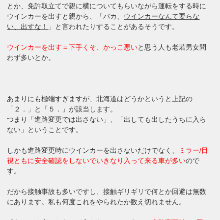
とか、免許取立てで親に横についてもらいながら運転をする時に
ウインカーを出すと親から、「バカ、
ウインカーなんて要らな
い、出すな！
」と言われたりすることがあるそうです。
ウインカーを出す＝下手くそ、かっこ悪い
と思う人も老若男女問
わず多いとか。
あまりにも極端すぎますが、北海道はどうかというと上記の
「２．」と「５．」が該当します。
つまり「進路変更では出さない」、「出しても出したうちに入ら
ない」ということです。
しかも進路変更時にウインカーを出さないだけでなく、
ミラー/目
視ともに安全確認をしないでいきなり入って来る車が多い
ので
す。
だから接触事故も多いですし、接触ギリギリで何とか回避は無数
にあります。私も何度これをやられたか数え切れません。