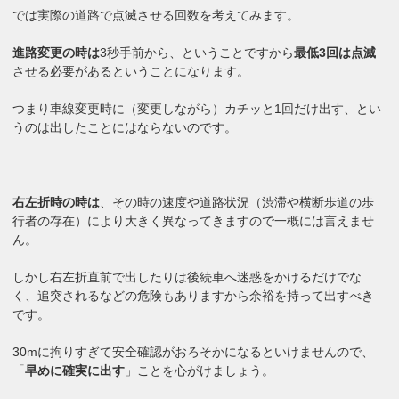
では実際の道路で点滅させる回数を考えてみます。
進路変更の時は
3秒手前から、ということですから
最低3回は点滅
させる必要があるということになります。
つまり車線変更時に（変更しながら）カチッと1回だけ出す、とい
うのは出したことにはならないのです。
右左折時の時は
、その時の速度や道路状況（渋滞や横断歩道の歩
行者の存在）により大きく異なってきますので一概には言えませ
ん。
しかし右左折直前で出したりは後続車へ迷惑をかけるだけでな
く、追突されるなどの危険もありますから余裕を持って出すべき
です。
30mに拘りすぎて安全確認がおろそかになるといけませんので、
「
早めに確実に出す
」ことを心がけましょう。